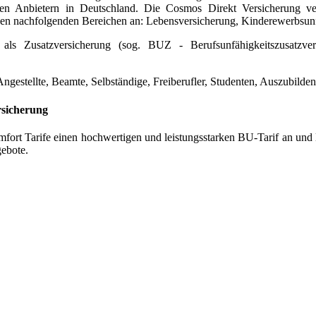
en Anbietern in Deutschland. Die Cosmos Direkt Versicherung ve
den nachfolgenden Bereichen an: Lebensversicherung, Kinderewerbsunf
 als Zusatzversicherung (sog. BUZ - Berufsunfähigkeitszusatzve
gestellte, Beamte, Selbständige, Freiberufler, Studenten, Auszubilde
rsicherung
t Tarife einen hochwertigen und leistungsstarken BU-Tarif an und lieg
gebote.