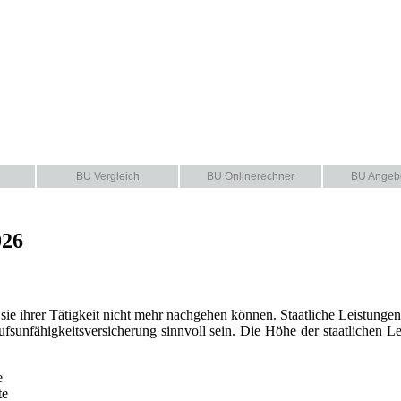
BU Vergleich
BU Onlinerechner
BU Angeb
026
 sie ihrer Tätigkeit nicht mehr nachgehen können. Staatliche Leistung
fsunfähigkeitsversicherung sinnvoll sein. Die Höhe der staatlichen Le
te